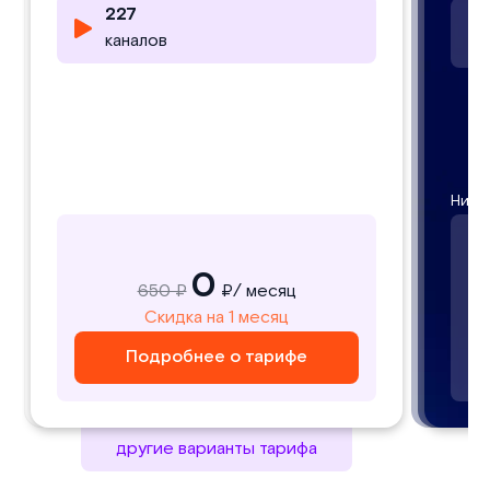
227
227
25000
каналов
каналов
фильмов
Низкий
Низки
Низк
0
650 ₽
₽/ месяц
650
Скидка на 1 месяц
₽/ месяц
Подробнее о тарифе
Подробнее о тарифе
другие варианты тарифа