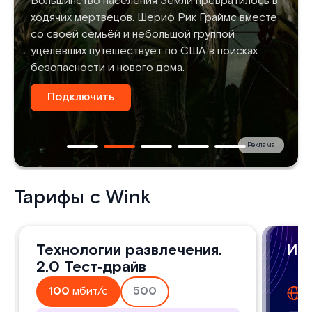
Большинство населения Земли превратилось в
ходячих мертвецов. Шериф Рик Граймс вместе
со своей семьёй и небольшой группой
уцелевших путешествует по США в поисках
безопасности и нового дома.
Подключить
Реклама
Тарифы с Wink
Технологии развлечения
Технологии развлечения.
Игро
Игр
Игр
2.0
2.0 Тест‑драйв
домашний интернет
дом
до
д
100
мбит/с
500
100
1
8
мбит/с