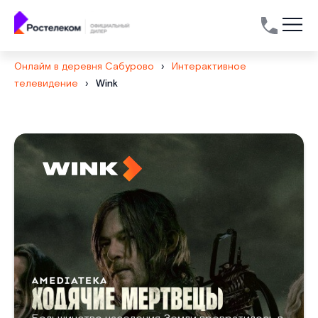
Онлайм в деревня Сабурово
›
Интерактивное
телевидение
›
Wink