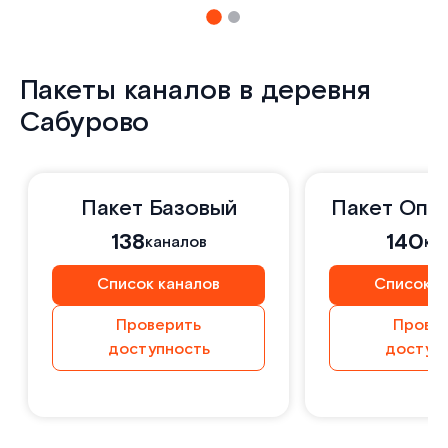
Пакеты каналов в деревня
Сабурово
Пакет Базовый
Пакет Опт
138
140
каналов
ка
Список каналов
Список к
Проверить
Прове
доступность
доступ