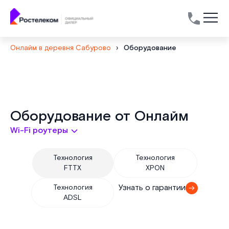
Онлайм в деревня Сабурово
›
Оборудование
Виды
Оборудование от Онлайм
Wi-Fi роутеры
роутеров
и
Технология
Технология
FTTX
XPON
ТВ
Узнать о гарантии
Технология
ADSL
приставок